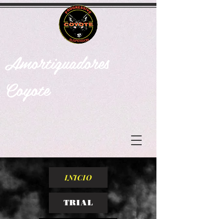
Amortiguadores
Coyote
INICIO
TRIAL