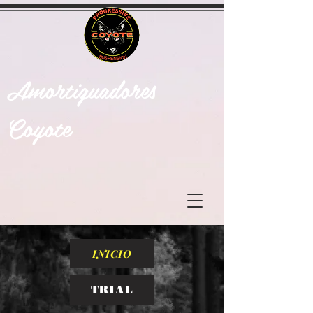
Amortiguadores
Coyote
INICIO
TRIAL