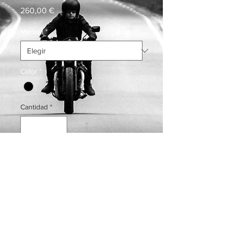
Precio
260,00 €
Medida
*
Color
*
Cantidad
*
Carrito
Realizar compra
Amortiguador con cámara de gas
separada adaptable a Ossa (precio