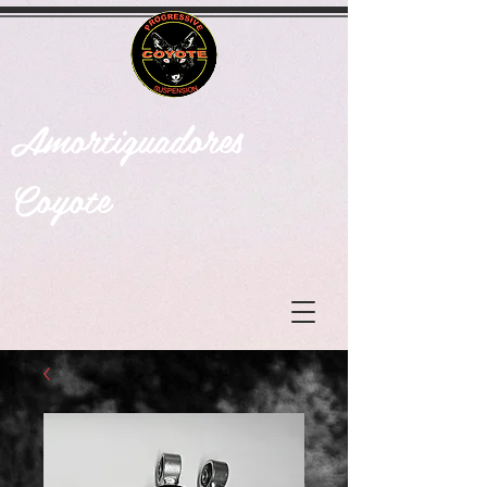
Amortiguadores
Coyote