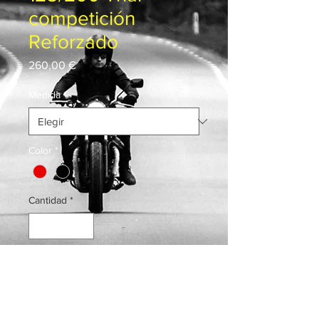
competición
Reforzado
Precio
260,00 €
Medida
*
Color
*
Cantidad
*
Carrito
Realizar compra