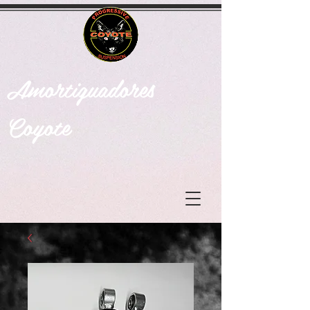
Amortiguadores
Coyote